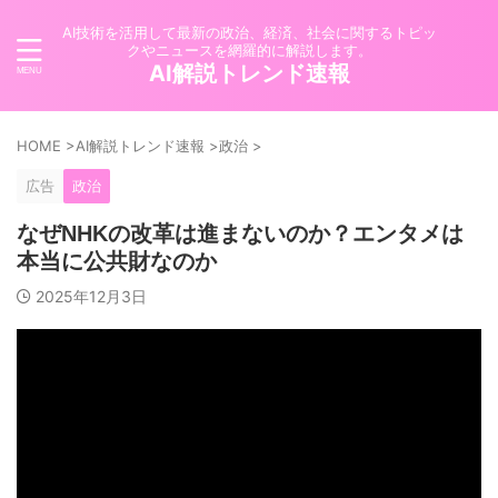
AI技術を活用して最新の政治、経済、社会に関するトピッ
クやニュースを網羅的に解説します。
AI解説トレンド速報
HOME
>
AI解説トレンド速報
>
政治
>
広告
政治
なぜNHKの改革は進まないのか？エンタメは
本当に公共財なのか
2025年12月3日