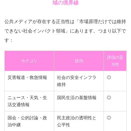
域の境界線
公共メディアが存在する正当性は「市場原理だけでは維持
できない社会インパクト領域」にあります。つまり以下で
す：
評価の妥
カテゴリ
目的
当性
災害報道・救急情報
社会の安全インフラ
◎
維持
ニュース・天気・生
国民生活の基盤情報
◎
活交通情報
国会・公的討論・政
民主政治の透明性と
◎
治中継
公平性