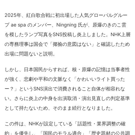
2025年、紅白歌合戦に初出場した人気グローバルグルー
プ ae spa のメンバー、Ningning 氏が、原爆のきのこ雲
を模したランプ写真をSNS投稿し炎上しました。NHK上層
の専務理事は国会で「揶揄の意図はない」と確認したため
出場に問題ないと説明。
しかし、日本国民からすれば、核・原爆の記憶は当事者性
が強く、悲劇や平和の文脈なく「かわいいライト買った
ー？」というSNS演出で消費されること自体が相容れな
い。さらに炎上の中身を出演取消・演出見直しの判定基準
として持たないため、そのまま続行となりました。
この件は、NHKが設定している「話題性・業界調整の確
約」を優先し、「国民のモラル適合」「歴史題材の公共調