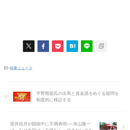
-
時事ニュース
平野雨龍氏の出馬と資金源をめぐる疑問を
制度的に検証する
室井佑月が闘病中に不満表明──米山隆一