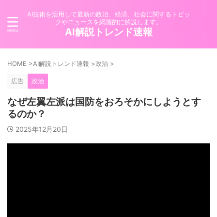
AI技術を活用して最新の政治、経済、社会に関するトピッ
クやニュースを網羅的に解説します。
AI解説トレンド速報
HOME
>
AI解説トレンド速報
>
政治
>
広告
政治
なぜ左翼左派は国防をおろそかにしようとす
るのか？
2025年12月20日