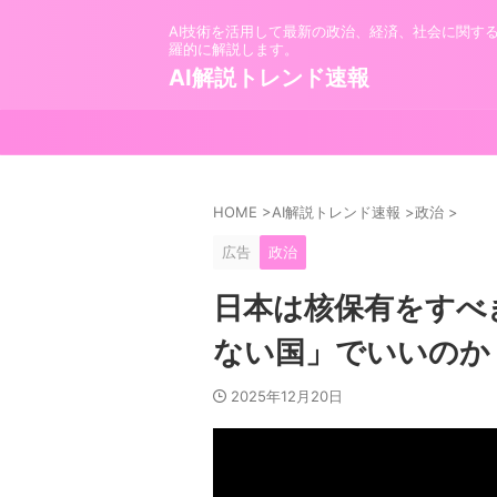
AI技術を活用して最新の政治、経済、社会に関す
羅的に解説します。
AI解説トレンド速報
HOME
>
AI解説トレンド速報
>
政治
>
広告
政治
日本は核保有をすべ
ない国」でいいのか
2025年12月20日