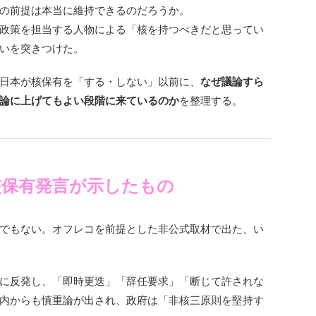
の前提は本当に維持できるのだろうか。
政策を担当する人物による「核を持つべきだと思ってい
いを突きつけた。
日本が核保有を「する・しない」以前に、
なぜ議論すら
論に上げてもよい段階に来ているのか
を整理する。
核保有発言が示したもの
でもない。オフレコを前提とした非公式取材で出た、い
に反発し、「即時更迭」「辞任要求」「断じて許されな
内からも慎重論が出され、政府は「非核三原則を堅持す