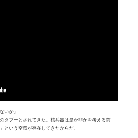
ないか」
のタブーとされてきた。核兵器は是か非かを考える前
」という空気が存在してきたからだ。