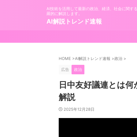
AI技術を活用して最新の政治、経済、社会に関す
羅的に解説します。
AI解説トレンド速報
HOME
>
AI解説トレンド速報
>
政治
>
広告
政治
日中友好議連とは何
解説
2025年12月28日