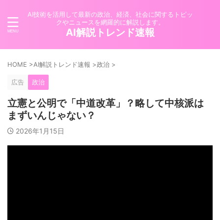
AI技術を活用して最新の政治、経済、社会に関するトピッ
クやニュースを網羅的に解説します。
AI解説トレンド速報
HOME
>
AI解説トレンド速報
>
政治
>
広告
政治
立憲と公明で「中道改革」？略して中核派は
まずいんじゃない？
2026年1月15日