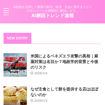
AI技術を活用して最新の政治、経済、社会に関するトピッ
クやニュースを網羅的に解説します。
AI解説トレンド速報
NEW ENTRY
米国によるベネズエラ攻撃の真相｜麻
薬対策は名目か？地政学的背景と今後
のリスク
2026/1/4
なぜ主食として餅を提供する店はほぼ
ないのか
2026/1/3