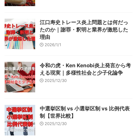
江口寿史トレース炎上問題とは何だっ
たのか｜謝罪・釈明と業界が激怒した
理由
2026/1/1
令和の虎・Ken Kenobi炎上発言から考
える現実｜多様性社会と少子化論争
2025/12/30
中選挙区制 vs 小選挙区制 vs 比例代表
制【世界比較】
2025/12/30