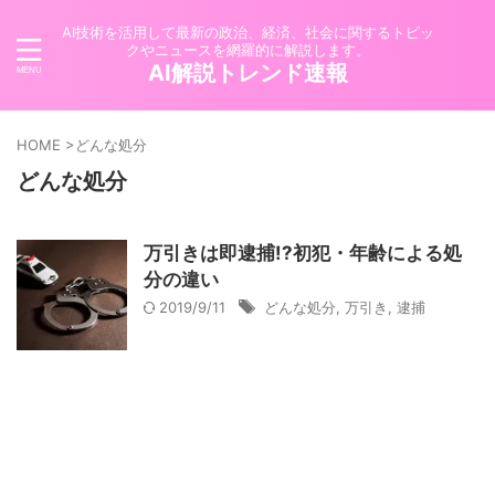
AI技術を活用して最新の政治、経済、社会に関するトピッ
クやニュースを網羅的に解説します。
AI解説トレンド速報
HOME
>
どんな処分
どんな処分
万引きは即逮捕!?初犯・年齢による処
分の違い
2019/9/11
どんな処分
,
万引き
,
逮捕