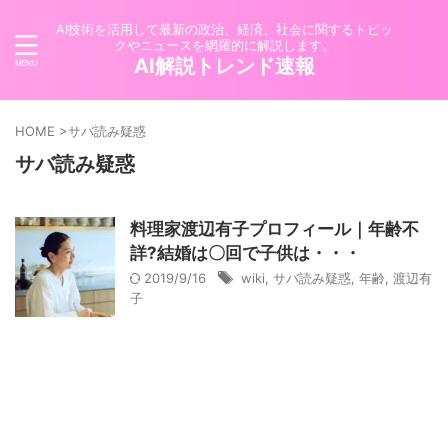
AI技術を活用して最新の政治、経済、社会に関するトピッ
クやニュースを網羅的に解説します。
AI解説トレンド速報
HOME
>
サバ読み疑惑
サバ読み疑惑
料理家渡辺有子プロフィール｜年齢不
詳?結婚は〇回で子供は・・・
2019/9/16
wiki
,
サバ読み疑惑
,
年齢
,
渡辺有
子