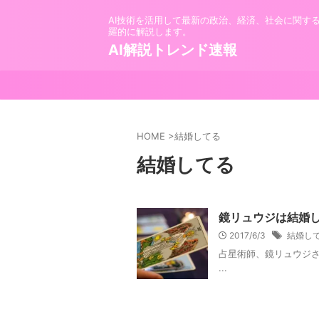
AI技術を活用して最新の政治、経済、社会に関す
羅的に解説します。
AI解説トレンド速報
HOME
>
結婚してる
結婚してる
鏡リュウジは結婚
2017/6/3
結婚し
占星術師、鏡リュウジさ
...