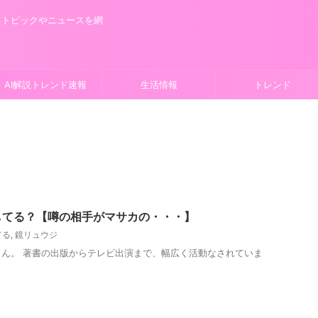
るトピックやニュースを網
AI解説トレンド速報
生活情報
トレンド
してる？【噂の相手がマサカの・・・】
てる
,
鏡リュウジ
ん。 著書の出版からテレビ出演まで、幅広く活動なされていま