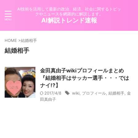
AI技術を活用して最新の政治、経済、社会に関するトピッ
クやニュースを網羅的に解説します。
AI解説トレンド速報
HOME
>
結婚相手
結婚相手
金田真由子wikiプロフィールまとめ
『結婚相手はサッカー選手・・・では
ナイ!?】
2017/4/8
wiki
,
プロフィール
,
結婚相手
,
金
田真由子