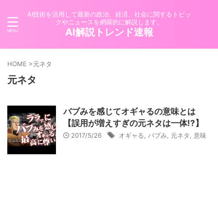
AI技術を活用して最新の政治、経済、社会に関するトピッ
クやニュースを網羅的に解説します。
AI解説トレンド速報
HOME
>
元ネタ
元ネタ
バブみを感じてオギャるの意味とは
【誤用が増えすぎの元ネタは一体!?】
2017/5/26
オギャる
,
バブみ
,
元ネタ
,
意味