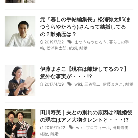
元『暮しの手帖編集長』松浦弥太郎(ま
つうらやたろう)さんって結婚してる
の？離婚歴は？
2019/7/22
まつうらやたろう
,
暮らしの手
帖
,
松浦弥太郎
,
結婚
,
離婚
伊藤まさこ【現在は離婚してるの？】
意外な事実が・・・!?
2017/4/29
wiki
,
三谷龍二
,
伊藤まさこ
,
離婚
田川寿美｜夫との別れの原因は?離婚後
の現在はアノ大物タレントと・・・!?
2019/11/22
wiki
,
プロフィール
,
田川寿美
,
経歴
,
離婚