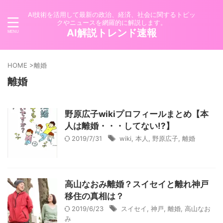
AI技術を活用して最新の政治、経済、社会に関するトピッ
クやニュースを網羅的に解説します。
AI解説トレンド速報
HOME
>
離婚
離婚
野原広子wikiプロフィールまとめ【本
人は離婚・・・してない!?】
2019/7/31
wiki
,
本人
,
野原広子
,
離婚
高山なおみ離婚？スイセイと離れ神戸
移住の真相は？
2019/6/23
スイセイ
,
神戸
,
離婚
,
高山なお
み