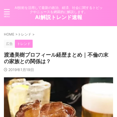
AI技術を活用して最新の政治、経済、社会に関するトピッ
クやニュースを網羅的に解説します。
AI解説トレンド速報
HOME
>
トレンド
>
広告
トレンド
渡邉美樹プロフィール経歴まとめ｜不倫の末
の家族との関係は？
2019年1月19日