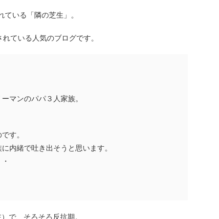
営されている「隣の芝生」。
新されている人気のブログです。
リーマンのパパ３人家族。
のです。
族に内緒で吐き出そうと思います。
・・
在）で、そろそろ反抗期。