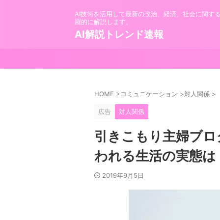
AI技術を活用して最新の政治、経済、社会に関す
羅的に解説します。
AI解説トレンド速報
HOME
>
コミュニケーション
>
対人関係
>
広告
対人関係
引きこもり主婦ブロ
われる生活の実態は
2019年9月5日