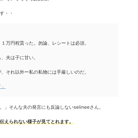
す・・
、１万円程貰った。勿論、レシートは必須。
も、夫は子に甘い。
が、それ以外ー私の私物には手厳しいのだ。
て」
」そんな夫の発言にも反論しないselineeさん。
伝えられない様子が見てとれます。