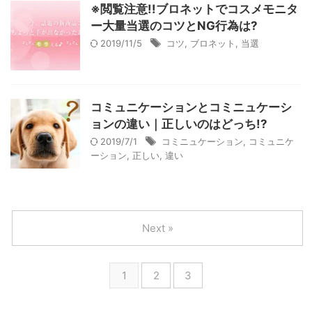
※閲覧注意!!ブロネットでコスメモニタ
ー大量当選のコツとNG行為は?
2019/11/5
コツ
,
ブロネット
,
当選
コミュニケーションとコミニュケーシ
ョンの違い｜正しいのはどっち!?
2019/7/1
コミニュケーション
,
コミュニケ
ーション
,
正しい
,
違い
Next »
1
2
3