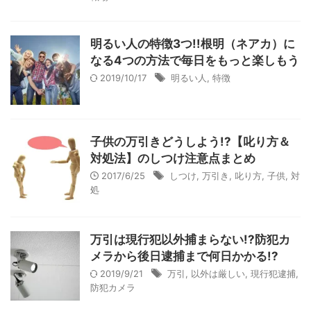
明るい人の特徴3つ!!根明（ネアカ）に
なる4つの方法で毎日をもっと楽しもう
2019/10/17
明るい人
,
特徴
子供の万引きどうしよう!?【叱り方＆
対処法】のしつけ注意点まとめ
2017/6/25
しつけ
,
万引き
,
叱り方
,
子供
,
対
処
万引は現行犯以外捕まらない!?防犯カ
メラから後日逮捕まで何日かかる!?
2019/9/21
万引
,
以外は厳しい
,
現行犯逮捕
,
防犯カメラ