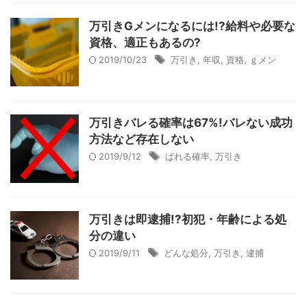
万引きGメンになるには!?給料や必要な
資格、適正もあるの?
2019/10/23
万引き
,
年収
,
資格
,
ｇメン
万引きバレる確率は67%!バレない成功
方法など存在しない
2019/9/12
ばれる確率
,
万引き
万引きは即逮捕!?初犯・年齢による処
分の違い
2019/9/11
どんな処分
,
万引き
,
逮捕