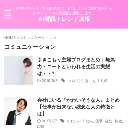
AI技術を活用して最新の政治、経済、社会に関するトピッ
クやニュースを網羅的に解説します。
AI解説トレンド速報
HOME
>
コミュニケーション
>
コミュニケーション
引きこもり主婦ブログまとめ｜無気
力・ニートといわれる生活の実態
は・・?
2019/9/5
ブログ
,
引きこもり主婦
会社にいる『かわいそうな人』まとめ
【仕事が出来ない残念な人の特徴と
は】
2017/7/7
かわいそうな人
,
仕事
,
会社
,
特徴
,
職場